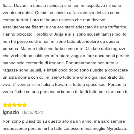
Italia. Davanti a questa richiesta che non mi aspettavo mi sono
venuti dei dubbi. Quindi ho chiesto all'assistenza del sito come
comportartmi. Loro mi hanno risposto che non dovevo
assolutamente fidarmi e che ero stato adescato da una truffatrice.
Hanno bloccato il profilo di Julija e si si sono scusati tantissimo. Io
non ho perso soldi e non mi sono fatto abbindolare da questa
persona. Ma non tutti sono furbi come me. Diffidate dalle ragazze
che vi chiedono soldi per affrontare viaggi o fare documenti perchè
stanno solo cercando di fregarvi. Fortunatamente non tutte le
ragazze sono uguali, e infatti poco dopo sono riuscito a conoscere
un'altra donna con cui mi sento tuttora e che o già incontrato dal
vivo. E' venuta lei in Italia a trovarmi, tutto a spese sue. Perché la
verità è che se una persona ci tiene a te fa di tutto per stare con te.
Ignazio
18/12/2022
Non sono più iscritto su questo sito da un anno, ma sarò sempre
riconoscente perchè mi ha fatto conoscere mia moglie Myroslava.