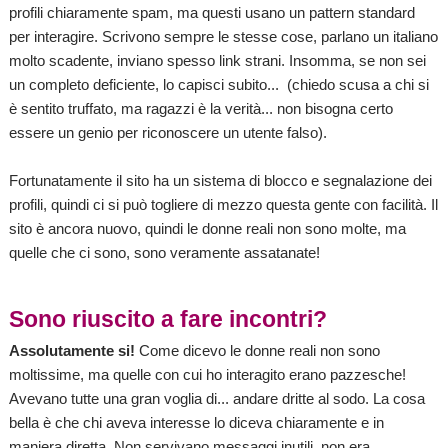
profili chiaramente spam, ma questi usano un pattern standard
per interagire. Scrivono sempre le stesse cose, parlano un italiano
molto scadente, inviano spesso link strani. Insomma, se non sei
un completo deficiente, lo capisci subito... (chiedo scusa a chi si
è sentito truffato, ma ragazzi è la verità... non bisogna certo
essere un genio per riconoscere un utente falso).
Fortunatamente il sito ha un sistema di blocco e segnalazione dei
profili, quindi ci si può togliere di mezzo questa gente con facilità. Il
sito è ancora nuovo, quindi le donne reali non sono molte, ma
quelle che ci sono, sono veramente assatanate!
Sono riuscito a fare incontri?
Assolutamente si!
Come dicevo le donne reali non sono
moltissime, ma quelle con cui ho interagito erano pazzesche!
Avevano tutte una gran voglia di... andare dritte al sodo. La cosa
bella è che chi aveva interesse lo diceva chiaramente e in
maniera diretta. Non servivano messaggi inutili, non era